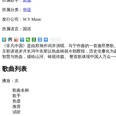
所属歌手：
郑旭
所属分类：
华语
发行公司：W.Y Music
所属语言：国语
《非凡中国》是由郑旭作词并演唱、马宁作曲的一首激昂赞歌
主歌讲述岁月长河中先辈以热血铸就今朝辉煌，历史沧桑化为
智慧与热血，描绘山河、铸就诗篇。 整首歌体现中国人万众
歌曲列表
播放：
次
歌曲名称
歌手
热度
推荐
试听