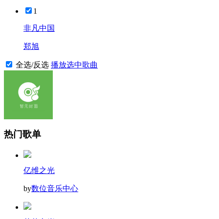
1
非凡中国
郑旭
全选/反选
播放选中歌曲
热门歌单
亿维之光
by
数位音乐中心