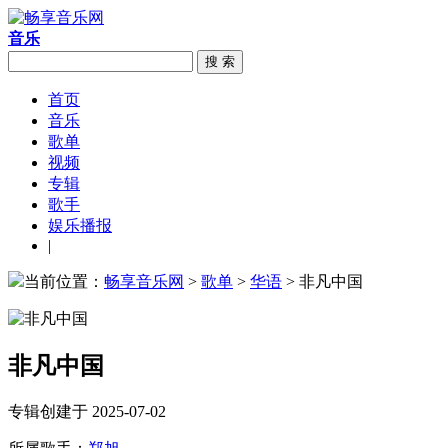
音乐
搜 索
首页
音乐
歌单
视频
专辑
歌手
娱乐播报
|
当前位置：
畅享音乐网
>
歌单
>
华语
> 非凡中国
非凡中国
专辑创建于 2025-07-02