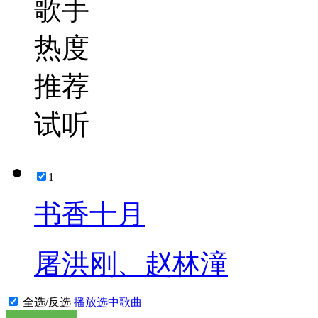
歌手
热度
推荐
试听
1
书香十月
屠洪刚、赵林潼
全选/反选
播放选中歌曲