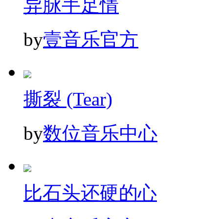
异脉手足情
by
壹音乐官方
撕裂 (Tear)
by
数位音乐中心
比石头还硬的心