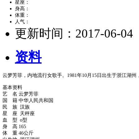
星座：
身高：
体重：
人气：
更新时间：
2017-06-04
资料
云梦芳菲，内地流行女歌手。1981年10月15日出生于浙江湖
基本资料
艺 名 云梦芳菲
国 籍 中华人民共和国
民 族 汉族
星 座 天秤座
血 型 o型
身 高 165
体 重 46公斤