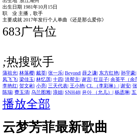
出生地 浙江湖州
出生日期 1981年10月15日
职 业 主播，歌手
主要成就 2017年发行个人单曲《还是那么爱你》
683广告位
;
热搜歌手
蒲祖光
|
林落樱
|
戴荃
|
张一乐
|
Beyond
|
薛之谦
|
东方红艳
|
孙宇豪
|
凤飞飞
|
梁佳玉
|
林忆莲
|
十四
|
洪帮主
|
谢言
|
红豆子
|
余英平（余
李艳红
|
贺文彬
|
小亮
|
三天代表
|
王小艳
|
CL （李彩琳）
|
谢安
|
陈瑞
|
费玉清
|
乌兰图雅
|
浪姐
|
SNH48
|
윤아 （允儿）
|
杨丞琳
|
五
播放全部
云梦芳菲最新歌曲