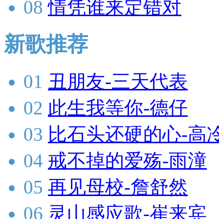
08
情凭谁来定错对
新歌推荐
01
丑朋友-三天代表
02
此生我等你-德仔
03
比石头还硬的心-高
04
戒不掉的爱殇-雨潼
05
再见母校-詹舒然
06
灵山感应歌-崔来宾