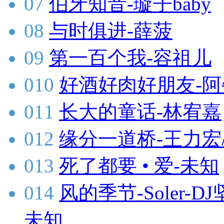
07
伯牙知音-璇子baby
08
与时俱进-薛菠
09
第一百个我-容祖儿
010
好酒好肉好朋友-阿
011
长大的童话-林宥嘉
012
缘分一道桥-王力宏
013
死了都要 • 爱-未知
014
风的季节-Soler-DJ
未知