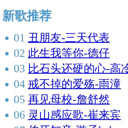
新歌推荐
01
丑朋友-三天代表
02
此生我等你-德仔
03
比石头还硬的心-高
04
戒不掉的爱殇-雨潼
05
再见母校-詹舒然
06
灵山感应歌-崔来宾