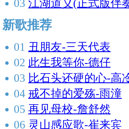
03
江湖道义(正式版伴奏
新歌推荐
01
丑朋友-三天代表
02
此生我等你-德仔
03
比石头还硬的心-高
04
戒不掉的爱殇-雨潼
05
再见母校-詹舒然
06
灵山感应歌-崔来宾