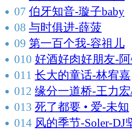
07
伯牙知音-璇子baby
08
与时俱进-薛菠
09
第一百个我-容祖儿
010
好酒好肉好朋友-阿
011
长大的童话-林宥嘉
012
缘分一道桥-王力宏
013
死了都要 • 爱-未知
014
风的季节-Soler-DJ