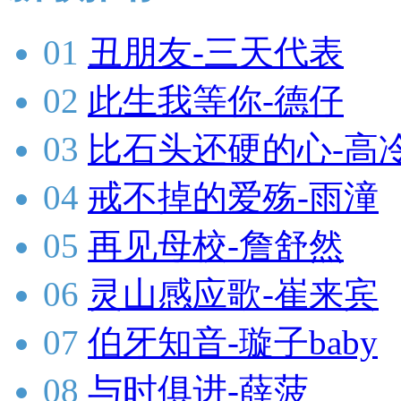
01
丑朋友-三天代表
02
此生我等你-德仔
03
比石头还硬的心-高
04
戒不掉的爱殇-雨潼
05
再见母校-詹舒然
06
灵山感应歌-崔来宾
07
伯牙知音-璇子baby
08
与时俱进-薛菠