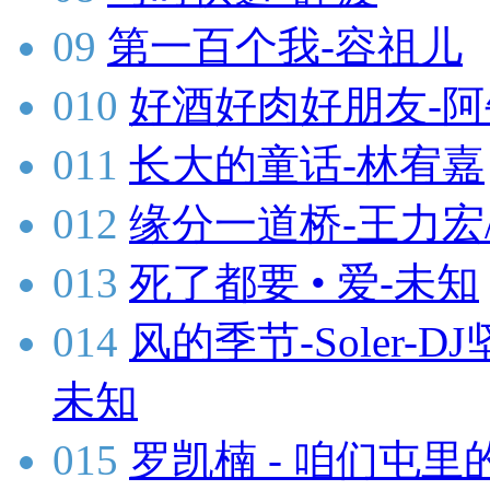
09
第一百个我-容祖儿
010
好酒好肉好朋友-阿
011
长大的童话-林宥嘉
012
缘分一道桥-王力宏
013
死了都要 • 爱-未知
014
风的季节-Soler-DJ
未知
015
罗凯楠 - 咱们屯里的