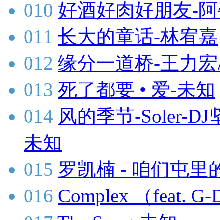
010
好酒好肉好朋友-阿
011
长大的童话-林宥嘉
012
缘分一道桥-王力宏
013
死了都要 • 爱-未知
014
风的季节-Soler-DJ
未知
015
罗凯楠 - 咱们屯里的
016
Complex （feat.