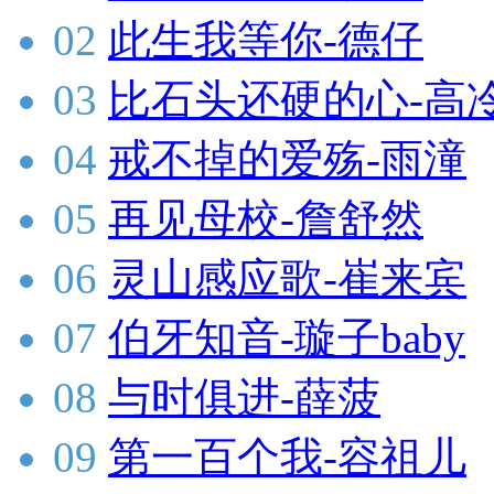
02
此生我等你-德仔
03
比石头还硬的心-高
04
戒不掉的爱殇-雨潼
05
再见母校-詹舒然
06
灵山感应歌-崔来宾
07
伯牙知音-璇子baby
08
与时俱进-薛菠
09
第一百个我-容祖儿