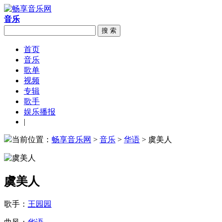
音乐
搜 索
首页
音乐
歌单
视频
专辑
歌手
娱乐播报
|
当前位置：
畅享音乐网
>
音乐
>
华语
> 虞美人
虞美人
歌手：
王园园