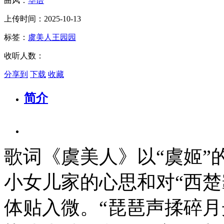
曲风：
华语
上传时间：2025-10-13
标签：
虞美人
王园园
收听人数：
分享到
下载
收藏
简介
歌词《虞美人》以“虞姬”
小女儿家的心思和对“西楚
体贴入微。“琵琶声揉碎