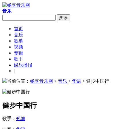
音乐
搜 索
首页
音乐
歌单
视频
专辑
歌手
娱乐播报
|
当前位置：
畅享音乐网
>
音乐
>
华语
> 健步中国行
健步中国行
歌手：
郑旭