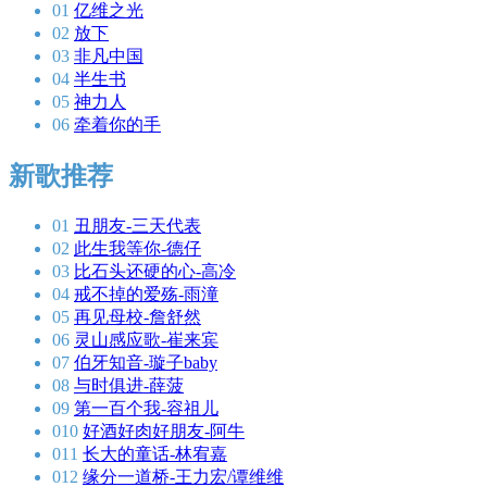
01
亿维之光
02
放下
03
非凡中国
04
半生书
05
神力人
06
牵着你的手
新歌推荐
01
丑朋友-三天代表
02
此生我等你-德仔
03
比石头还硬的心-高冷
04
戒不掉的爱殇-雨潼
05
再见母校-詹舒然
06
灵山感应歌-崔来宾
07
伯牙知音-璇子baby
08
与时俱进-薛菠
09
第一百个我-容祖儿
010
好酒好肉好朋友-阿牛
011
长大的童话-林宥嘉
012
缘分一道桥-王力宏/谭维维