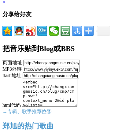
×
分享给好友
把音乐贴到Blog或BBS
页面地址
MP3外链
flash地址
html代码
→专辑、歌手推荐位⑪
郑旭的热门歌曲