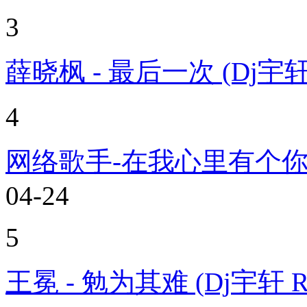
3
薛晓枫 - 最后一次 (Dj宇轩 
4
网络歌手-在我心里有个你 (D
04-24
5
王冕 - 勉为其难 (Dj宇轩 Re