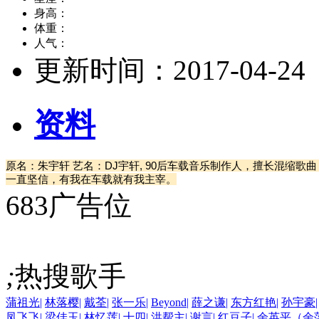
身高：
体重：
人气：
更新时间：
2017-04-24
资料
原名：朱宇轩 艺名：DJ宇轩, 90后车载音乐制作人，擅长混缩
一直坚信，有我在车载就有我主宰。
683广告位
;
热搜歌手
蒲祖光
|
林落樱
|
戴荃
|
张一乐
|
Beyond
|
薛之谦
|
东方红艳
|
孙宇豪
|
凤飞飞
|
梁佳玉
|
林忆莲
|
十四
|
洪帮主
|
谢言
|
红豆子
|
余英平（余