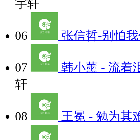
宇轩
06
张信哲-别怕我伤心
07
韩小薰 - 流着泪
轩
08
王冕 - 勉为其难 