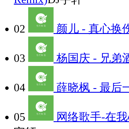
02
颜儿 - 真心换伤心
03
杨国庆 - 兄弟酒 
04
薛晓枫 - 最后一次
05
网络歌手-在我心