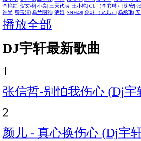
李艳红
|
贺文彬
|
小亮
|
三天代表
|
王小艳
|
CL （李彩琳）
|
谢安
|
许嵩
|
费玉清
|
乌兰图雅
|
浪姐
|
SNH48
|
윤아 （允儿）
|
杨丞琳
|
五
播放全部
DJ宇轩最新歌曲
1
张信哲-别怕我伤心 (Dj宇轩 
2
颜儿 - 真心换伤心 (Dj宇轩 