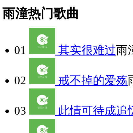
雨潼热门歌曲
01
其实很难过
雨
02
戒不掉的爱殇
03
此情可待成追