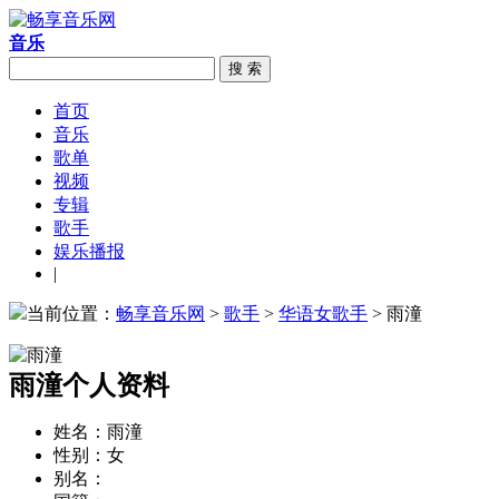
音乐
搜 索
首页
音乐
歌单
视频
专辑
歌手
娱乐播报
|
当前位置：
畅享音乐网
>
歌手
>
华语女歌手
> 雨潼
雨潼个人资料
姓名：
雨潼
性别：
女
别名：