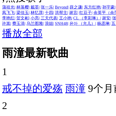
蒲祖光
|
林落樱
|
戴荃
|
张一乐
|
Beyond
|
薛之谦
|
东方红艳
|
孙宇豪
|
凤飞飞
|
梁佳玉
|
林忆莲
|
十四
|
洪帮主
|
谢言
|
红豆子
|
余英平（余
李艳红
|
贺文彬
|
小亮
|
三天代表
|
王小艳
|
CL （李彩琳）
|
谢安
|
许嵩
|
费玉清
|
乌兰图雅
|
浪姐
|
SNH48
|
윤아 （允儿）
|
杨丞琳
|
五
播放全部
雨潼最新歌曲
1
戒不掉的爱殇
雨潼
9个月
2