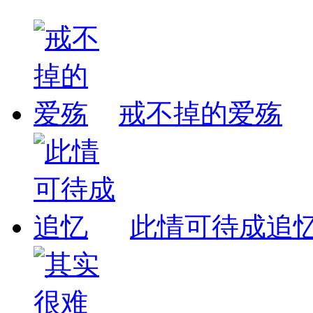
戒不掉的爱殇
此情可待成追