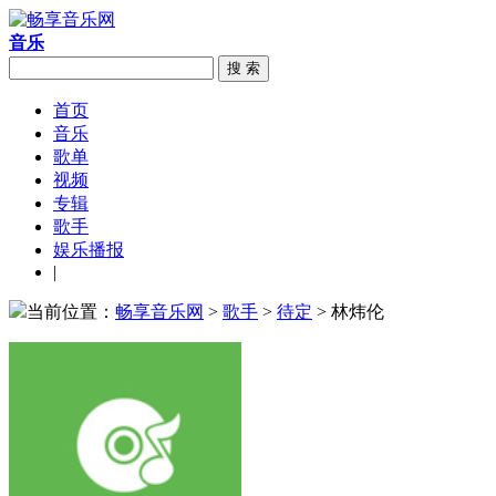
音乐
搜 索
首页
音乐
歌单
视频
专辑
歌手
娱乐播报
|
当前位置：
畅享音乐网
>
歌手
>
待定
> 林炜伦