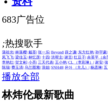
资料
683广告位
;
热搜歌手
蒲祖光
|
林落樱
|
戴荃
|
张一乐
|
Beyond
|
薛之谦
|
东方红艳
|
孙宇豪
|
凤飞飞
|
梁佳玉
|
林忆莲
|
十四
|
洪帮主
|
谢言
|
红豆子
|
余英平（余
李艳红
|
贺文彬
|
小亮
|
三天代表
|
王小艳
|
CL （李彩琳）
|
谢安
|
陈瑞
|
费玉清
|
乌兰图雅
|
浪姐
|
SNH48
|
윤아 （允儿）
|
杨丞琳
|
五
播放全部
林炜伦最新歌曲