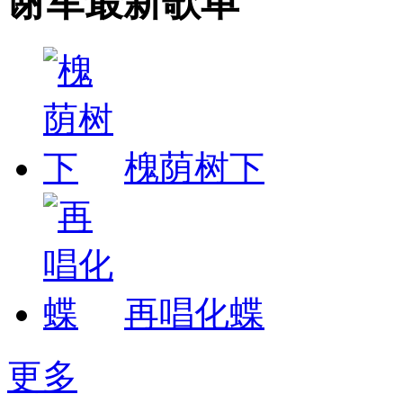
谢军最新歌单
槐荫树下
再唱化蝶
更多