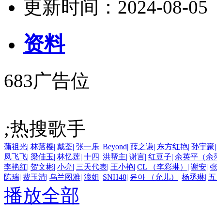
更新时间：
2024-08-05
资料
683广告位
;
热搜歌手
蒲祖光
|
林落樱
|
戴荃
|
张一乐
|
Beyond
|
薛之谦
|
东方红艳
|
孙宇豪
|
凤飞飞
|
梁佳玉
|
林忆莲
|
十四
|
洪帮主
|
谢言
|
红豆子
|
余英平（余
李艳红
|
贺文彬
|
小亮
|
三天代表
|
王小艳
|
CL （李彩琳）
|
谢安
|
陈瑞
|
费玉清
|
乌兰图雅
|
浪姐
|
SNH48
|
윤아 （允儿）
|
杨丞琳
|
五
播放全部